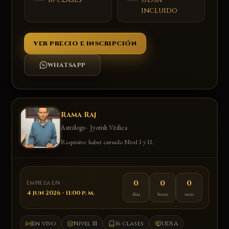
incluido
VER PRECIO E INSCRIPCIÓN
WHATSAPP
Rama Raj
Astrólogo · Jyotish Védica
Requisito: haber cursado Nivel I y II.
0
0
0
Empieza en
4 jun 2026 · 11:00 p. m.
días
horas
min
En vivo
Nivel III
16 clases
UDSA