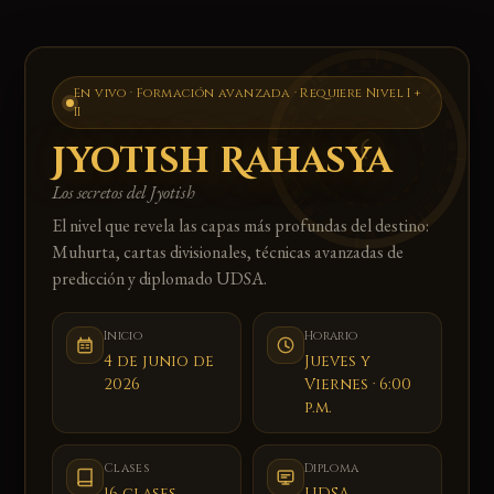
En vivo · Formación avanzada · Requiere Nivel I +
II
Jyotish Rahasya
Los secretos del Jyotish
El nivel que revela las capas más profundas del destino:
Muhurta, cartas divisionales, técnicas avanzadas de
predicción y diplomado UDSA.
Inicio
Horario
4 de junio de
Jueves y
2026
Viernes · 6:00
p.m.
Clases
Diploma
16 clases
UDSA