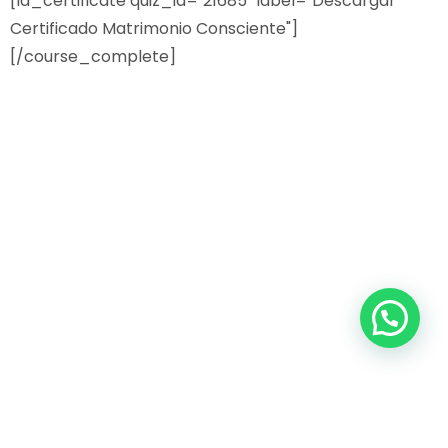
[ld_certificate quiz_id="21685" label="Descargar
Certificado Matrimonio Consciente"]
[/course_complete]