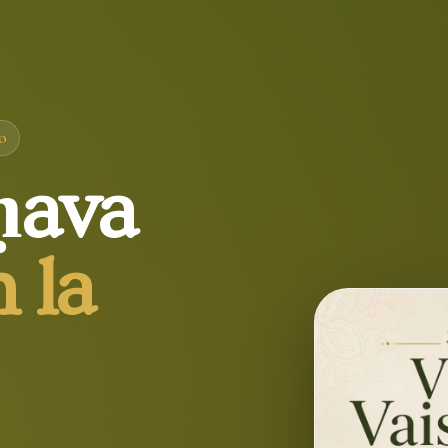
io
ṇava
 la