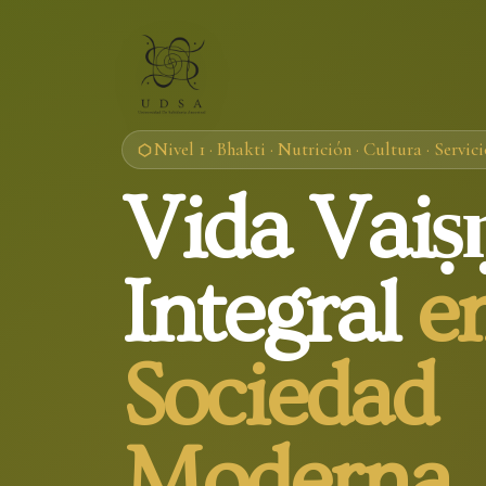
Nivel 1 · Bhakti · Nutrición · Cultura · Servic
Vida Vaiṣ
Integral
en
Sociedad
Moderna