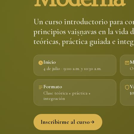
Un curso introductorio para co
principios vaiṣṇavas en la vida d
teóricas, práctica guiada e integ
Inicio
M
4 de julio · 9:00 a.m. y 10:30 a.m.
On
Formato
V
Clase teórica + práctica +
$8
integración
Inscribirme al curso