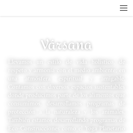
Vársana
Llevamos un estilo de vida holístico, de
respeto y armonía con el medio ambiente; en
una atmósfera espiritual y amigable.
Contamos con diversos espacios sustentables
donde producimos parte de los alimentos que
consumimos, desarrollamos programas de
protección a la naturaleza y los animales.
También estamos desarrollando programas de
Eco-Construcciones como el Yoga Planetario