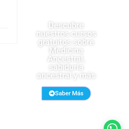
UDSA
Descubre
nuestros cursos
gratuitos sobre
Medicina
Ancestral,
sabiduría
ancestral y más
Saber Más