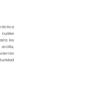
práctica
 cuales
asta los
rcilla,
ncierran
rtunidad