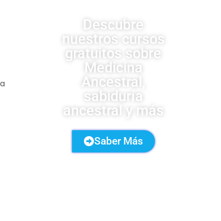
Descubre
nuestros cursos
gratuitos sobre
Medicina
Ancestral,
la
sabiduría
ancestral y más
Saber Más