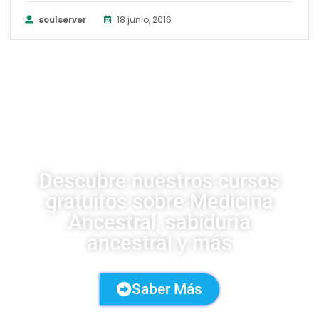
soulserver
18 junio, 2016
CURSOS UDSA
Descubre nuestros cursos
gratuitos sobre Medicina
Ancestral, sabiduría
ancestral y más
Saber Más