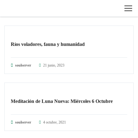
GUARDIANES DE LA TIERRA
Ríos voladores, fauna y humanidad
soulserver
21 junio, 2023
GUARDIANES DE LA TIERRA
Meditación de Luna Nueva: Miércoles 6 Octubre
soulserver
4 octubre, 2021
GUARDIANES DE LA TIERRA