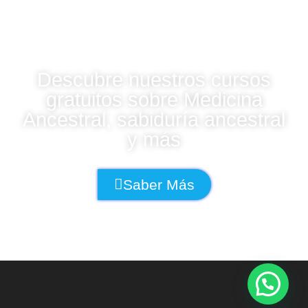
CURSOS UDSA
Descubre nuestros cursos
gratuitos sobre Medicina
Ancestral, sabiduría ancestral
y más
Saber Más