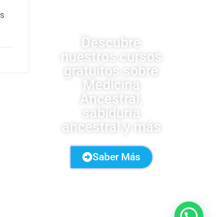
UDSA
os
Descubre
nuestros cursos
gratuitos sobre
Medicina
Ancestral,
sabiduría
ancestral y más
Saber Más