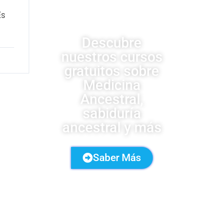
UDSA
Es
Descubre
nuestros cursos
gratuitos sobre
Medicina
Ancestral,
sabiduría
ancestral y más
Saber Más