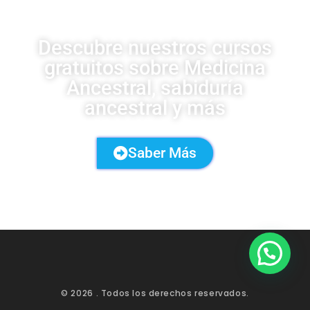
Descubre nuestros cursos
gratuitos sobre Medicina
Ancestral, sabiduría
ancestral y más
Saber Más
© 2026
. Todos los derechos reservados.