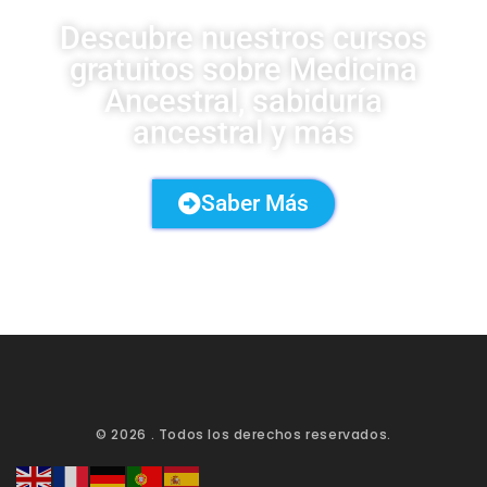
Descubre nuestros cursos
gratuitos sobre Medicina
Ancestral, sabiduría
ancestral y más
Saber Más
© 2026
. Todos los derechos reservados.