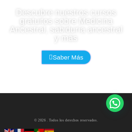
Descubre nuestros cursos
gratuitos sobre Medicina
Ancestral, sabiduría ancestral
y más
Saber Más
© 2026
. Todos los derechos reservados.