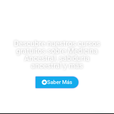
CURSOS UDSA
Descubre nuestros cursos
gratuitos sobre Medicina
Ancestral, sabiduría
ancestral y más
Saber Más