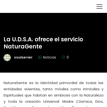
La U.D.S.A. ofrece el servicio
NaturaGente
soulserver
Noticias
0
NaturaGente es la identidad primordial de todas las
entidades vivientes, tanto móviles como inmóviles y
Espirituales que habitan en simbiosis con la Naturaleza
y toda la creación Universal: Madre Cósmica, Dios,