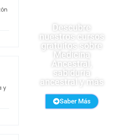
UDSA
zón
Descubre
nuestros cursos
gratuitos sobre
Medicina
Ancestral,
sabiduría
ancestral y más
a y
Saber Más